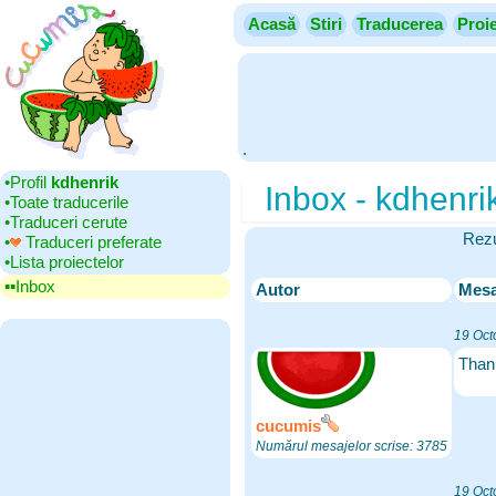
Acasă
Stiri
Traducerea
Proi
.
•‎Profil
kdhenrik
Inbox - kdhenri
•‎Toate traducerile
•‎Traduceri cerute
Rezu
•‎
Traduceri preferate
•‎Lista proiectelor
▪▪‎Inbox
Autor
Mesa
19 Oct
Thank
cucumis
Numărul mesajelor scrise: 3785
19 Oct